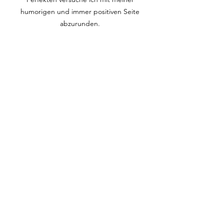
humorigen und immer positiven Seite
abzurunden.
Meine geliebten Kinder, das größte
Geschenk.
Bücher und Lesen, Sucht und Leidenschaft
in gleichem Maße.
Umweltschutz und Tierschutz sind mir wie
selbstverständlich.
"Öffne der Veränderung deine Arme,
aber verliere dabei deine Werte nicht aus
den Augen.“
Dalai Lama
Ich lebe die Weiterentwicklung und die